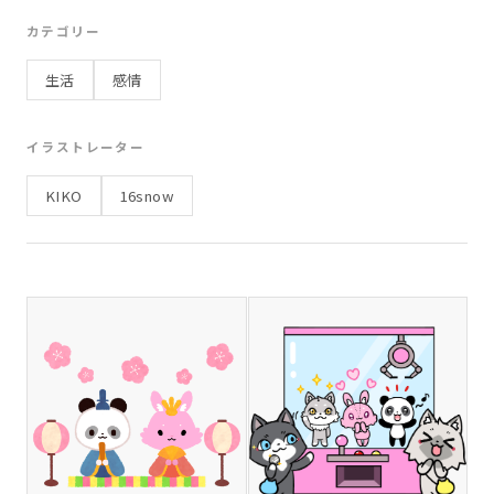
お弁当
宿題
リュック
観光
学習
カテゴリー
子ども
遠足
スポーツ
思い出
友達
生活
感情
日常
海
ビーチ
海水浴
波
砂浜
貝殻
9月
仮装
お祝い
病気
体調不良
イラストレーター
うれしい
運動
12月
ノート
先生
KIKO
16snow
日常生活
お大事に
休む
お昼ごはん