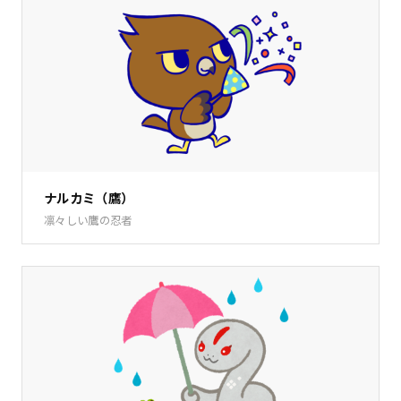
ナルカミ（鷹）
凛々しい鷹の忍者