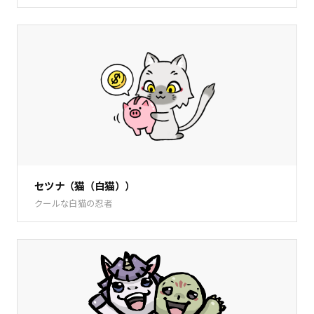
セツナ（猫（白猫））
クールな白猫の忍者