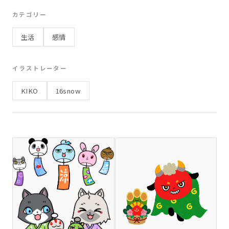
お弁当
宿題
リュック
観光
学習
カテゴリー
子ども
遠足
スポーツ
思い出
友達
生活
感情
日常
海
ビーチ
海水浴
波
砂浜
貝殻
9月
仮装
お祝い
病気
体調不良
イラストレーター
うれしい
運動
12月
ノート
先生
KIKO
16snow
日常生活
お大事に
休む
お昼ごはん