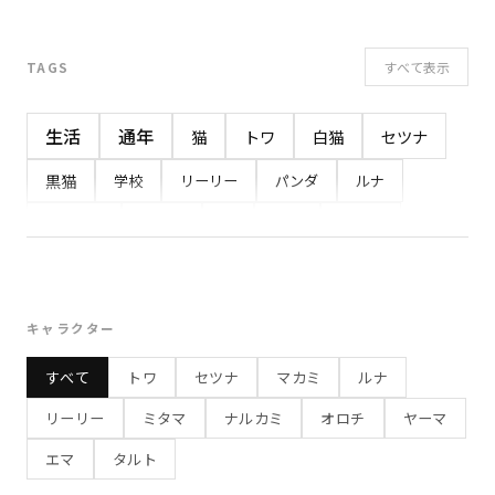
すべて表示
TAGS
生活
通年
猫
トワ
白猫
セツナ
黒猫
学校
リーリー
パンダ
ルナ
イベント
うさぎ
夏
感情
ヤーマ
ミタマ
幽霊
小鬼
マカミ
オオカミ
8月
7月
春
ナルカミ
鷹
オロチ
キャラクター
白蛇
秋
学校行事
おやつ
ネコ
10月
すべて
トワ
セツナ
マカミ
ルナ
食べもの
旅行
勉強
お出かけ
夏休み
リーリー
ミタマ
ナルカミ
オロチ
ヤーマ
冬
3月
プレゼント
健康
4月
屋台
エマ
タルト
縁日
食事
お祭り
夏祭り
わっしょい