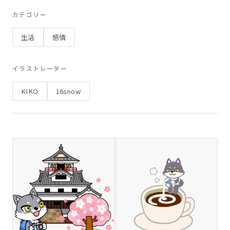
お弁当
宿題
リュック
観光
学習
カテゴリー
子ども
遠足
スポーツ
思い出
友達
生活
感情
日常
海
ビーチ
海水浴
波
砂浜
貝殻
9月
仮装
お祝い
病気
体調不良
イラストレーター
うれしい
運動
12月
ノート
先生
KIKO
16snow
日常生活
お大事に
休む
お昼ごはん