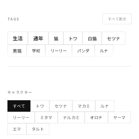
すべて表示
TAGS
生活
通年
猫
トワ
白猫
セツナ
黒猫
学校
リーリー
パンダ
ルナ
イベント
うさぎ
夏
感情
ヤーマ
ミタマ
幽霊
小鬼
マカミ
オオカミ
8月
7月
春
ナルカミ
鷹
オロチ
キャラクター
白蛇
秋
学校行事
おやつ
ネコ
10月
すべて
トワ
セツナ
マカミ
ルナ
食べもの
旅行
勉強
お出かけ
夏休み
リーリー
ミタマ
ナルカミ
オロチ
ヤーマ
冬
3月
プレゼント
健康
4月
屋台
エマ
タルト
縁日
食事
お祭り
夏祭り
わっしょい