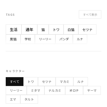
すべて表示
TAGS
生活
通年
猫
トワ
白猫
セツナ
黒猫
学校
リーリー
パンダ
ルナ
イベント
うさぎ
夏
感情
ヤーマ
ミタマ
幽霊
小鬼
マカミ
オオカミ
8月
7月
春
ナルカミ
鷹
オロチ
キャラクター
白蛇
秋
学校行事
おやつ
ネコ
10月
すべて
トワ
セツナ
マカミ
ルナ
食べもの
旅行
勉強
お出かけ
夏休み
リーリー
ミタマ
ナルカミ
オロチ
ヤーマ
冬
3月
プレゼント
健康
4月
屋台
エマ
タルト
縁日
食事
お祭り
夏祭り
わっしょい