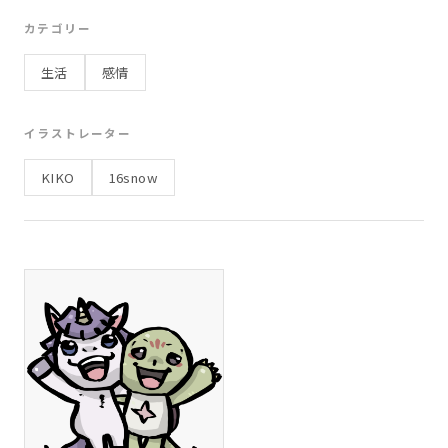
お弁当
宿題
リュック
観光
学習
カテゴリー
子ども
遠足
スポーツ
思い出
友達
生活
感情
日常
海
ビーチ
海水浴
波
砂浜
貝殻
9月
仮装
お祝い
病気
体調不良
イラストレーター
うれしい
運動
12月
ノート
先生
KIKO
16snow
日常生活
お大事に
休む
お昼ごはん